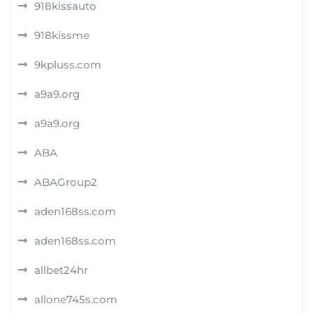
918kissauto
918kissme
9kpluss.com
a9a9.org
a9a9.org
ABA
ABAGroup2
aden168ss.com
aden168ss.com
allbet24hr
allone745s.com