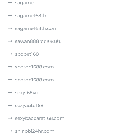
sagame
sagame168th
sagame168th.com
sawan888 ทดลองเล่น
sbobet168
sbotop1688.com
sbotop1688.com
sexy168vip
sexyauto168
sexybaccarat168.com
shinobi24hr.com