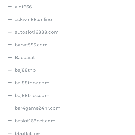
alot666
askwin88.online
autoslot16888.com
babet555.com
Baccarat
baj88thb
baj88thbz.com
baj88thbz.com
bar4game24hr.com
baslot168bet.com
bbp168.me