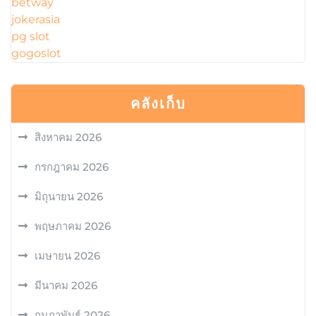
betway
jokerasia
pg slot
gogoslot
คลังเก็บ
สิงหาคม 2026
กรกฎาคม 2026
มิถุนายน 2026
พฤษภาคม 2026
เมษายน 2026
มีนาคม 2026
กุมภาพันธ์ 2026