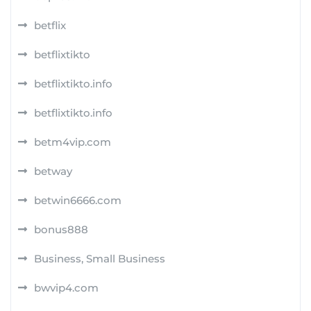
betflix
betflixtikto
betflixtikto.info
betflixtikto.info
betm4vip.com
betway
betwin6666.com
bonus888
Business, Small Business
bwvip4.com