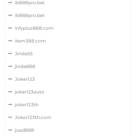
ib888pro.bet
ib888pro.bet
infyplus888.com
item388.com
Jinda55
jinda888
Joker123
joker123auto
joker123th
Joker123th.com
juad888