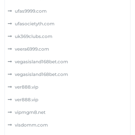
ufas9999.com
ufasocietyth.com
uk369clubs.com
veera6999.com
vegasisland168bet.com
vegasisland168bet.com
ver888.vip
ver888.vip
vipmgm8.net
visdomm.com