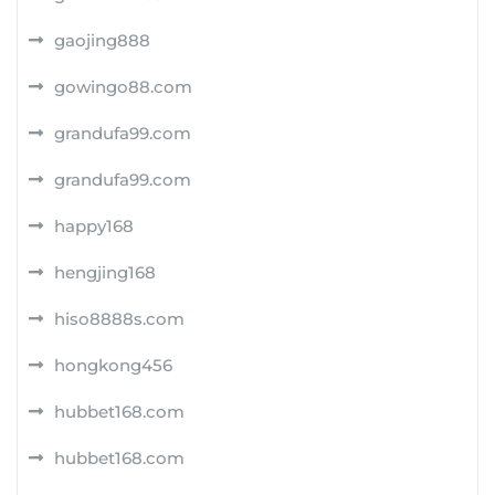
gaojing888
gowingo88.com
grandufa99.com
grandufa99.com
happy168
hengjing168
hiso8888s.com
hongkong456
hubbet168.com
hubbet168.com