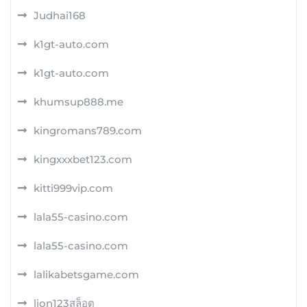
Judhai168
k1gt-auto.com
k1gt-auto.com
khumsup888.me
kingromans789.com
kingxxxbet123.com
kitti999vip.com
lala55-casino.com
lala55-casino.com
lalikabetsgame.com
lion123สล็อต