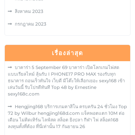
สิงหาคม 2023
กรกฎาคม 2023
เรื่องล่าสุด
บาคาร่า 5 September 69 บาคาร่า เปิดโลกเกมไพ่สด
แบบเรียลไทม์ ลุ้นรับ I PHONE17 PRO MAX รองรับทุก
ธนาคาร ถอนเร็วทันใจ เว็บดี มีโต๊ะให้เลือกเยอะ sexy168 เข้า
เล่นวันนี้ รับโปรดีทันที Top 48 by Ernestine
sexy168c.com
Hengjing168 บริการเกมคาสิโน ครบครัน 24 ชั่วโมง Top
72 by Wilbur hengjing168d.com แจ็คพอตแตก 10M ต่อ
เดือน ไม่ติดเทิร์น ไลฟ์สด สล็อต ยิงปลา กีฬา ไพ่ สล็อต168
ลงทุนทั้งที่ต้อง ที่นี่เท่านั้น 17 กันยายน 26