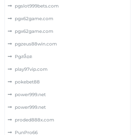
pgslot999bets.com
pgx62game.com
pgx62game.com
pgzeus88win.com
Pgสล็อต
play97vip.com
pokebet88
power999.net
power999.net
proded888x.com
PunPro66