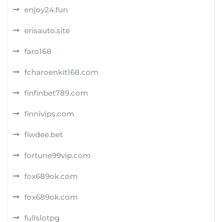
enjoy24.fun
erisauto.site
faro168
fcharoenkit168.com
finfinbet789.com
finnivips.com
fiwdee.bet
fortune99vip.com
fox689ok.com
fox689ok.com
fullslotpg