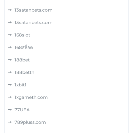
13satanbets.com
13satanbets.com
168slot
168สล็อต
188bet
188betth
1xbit1
1xgameth.com
77UFA
789pluss.com