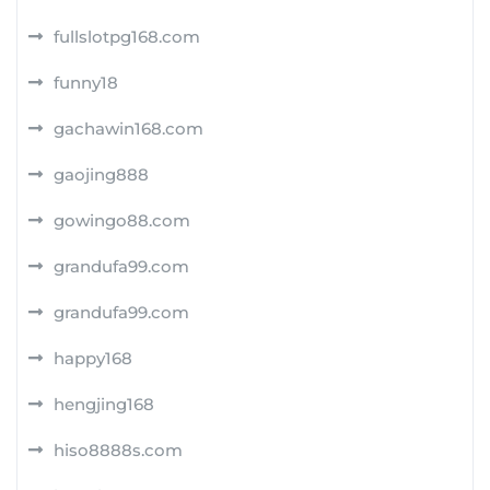
fullslotpg168.com
funny18
gachawin168.com
gaojing888
gowingo88.com
grandufa99.com
grandufa99.com
happy168
hengjing168
hiso8888s.com