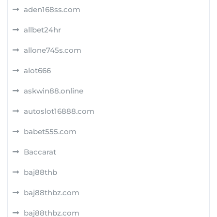
aden168ss.com
allbet24hr
allone745s.com
alot666
askwin88.online
autoslot16888.com
babet555.com
Baccarat
baj88thb
baj88thbz.com
baj88thbz.com