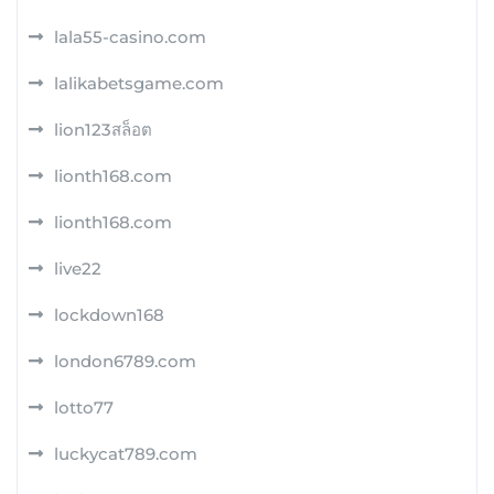
lala55-casino.com
lalikabetsgame.com
lion123สล็อต
lionth168.com
lionth168.com
live22
lockdown168
london6789.com
lotto77
luckycat789.com