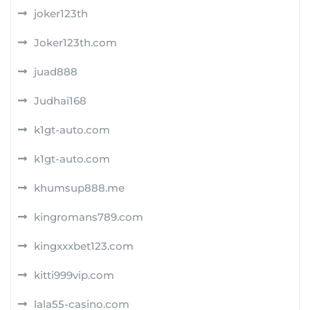
joker123th
Joker123th.com
juad888
Judhai168
k1gt-auto.com
k1gt-auto.com
khumsup888.me
kingromans789.com
kingxxxbet123.com
kitti999vip.com
lala55-casino.com