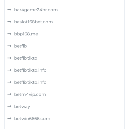
bar4game24hr.com
baslot168bet.com
bbp168.me
betflix
betflixtikto
betflixtikto.info
betflixtikto.info
betm4vip.com
betway
betwin6666.com