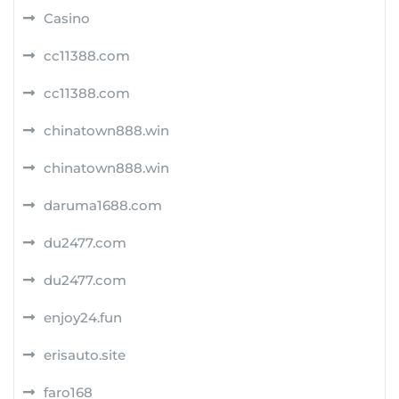
Casino
cc11388.com
cc11388.com
chinatown888.win
chinatown888.win
daruma1688.com
du2477.com
du2477.com
enjoy24.fun
erisauto.site
faro168