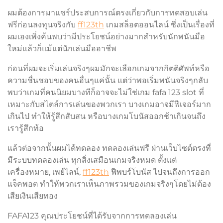
ผมต้องการมาแชร์ประสบการณ์ตรงเกี่ยวกับการทดสอบเล่น
ฟรีก่อนลงทุนจริงกับ
ff123th
เกมสล็อตออนไลน์ ซึ่งเป็นเรื่องที่
ผมเองเพิ่งค้นพบว่ามีประโยชน์อย่างมากสำหรับนักพนันมือ
ใหม่แล้วก็แม้แต่นักเล่นมืออาชีพ
ก่อนที่ผมจะเริ่มเล่นจริงๆผมมักจะเลือกเกมจากกิตติศัพท์หรือ
ความชื่นชอบของคนอื่นๆแค่นั้น แต่ว่าพอเริ่มพนันจริงๆกลับ
พบว่าเกมที่คนนิยมบางทีก็อาจจะไม่ใช่เกม fafa 123 slot ที่
เหมาะกับสไตล์การเล่นของพวกเรา บางเกมอาจมีฟีเจอร์มาก
เกินไป ทำให้รู้สึกสับสน หรือบางเกมโบนัสออกช้าเกินจนถึง
เรารู้สึกท้อ
แล้วต่อจากนั้นผมได้ทดลอง ทดลองเล่นฟรี ผ่านเว็บไซต์ตรงที่
มีระบบทดลองเล่น ทุกสิ่งเสมือนเกมจริงหมด ตั้งแต่
เครื่องหมาย, เพย์ไลน์,
ff123th
ฟีพบร์โบนัส ไปจนถึงการออก
แจ็คพอต ทำให้พวกเราเห็นภาพรวมของเกมจริงๆโดยไม่ต้อง
เสียเงินเสียทอง
FAFA123 คุณประโยชน์ที่ได้รับจากการทดลองเล่น