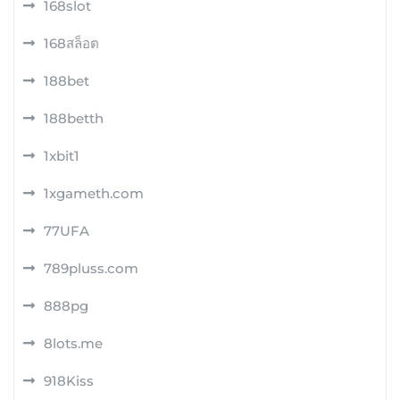
168slot
168สล็อต
188bet
188betth
1xbit1
1xgameth.com
77UFA
789pluss.com
888pg
8lots.me
918Kiss