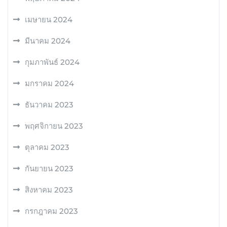
เมษายน 2024
มีนาคม 2024
กุมภาพันธ์ 2024
มกราคม 2024
ธันวาคม 2023
พฤศจิกายน 2023
ตุลาคม 2023
กันยายน 2023
สิงหาคม 2023
กรกฎาคม 2023