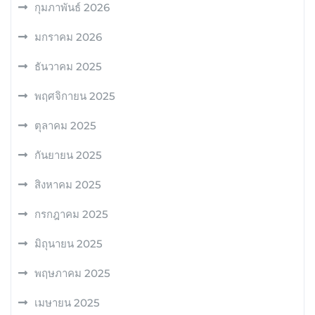
กุมภาพันธ์ 2026
มกราคม 2026
ธันวาคม 2025
พฤศจิกายน 2025
ตุลาคม 2025
กันยายน 2025
สิงหาคม 2025
กรกฎาคม 2025
มิถุนายน 2025
พฤษภาคม 2025
เมษายน 2025