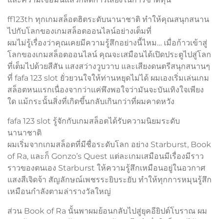
ff123th ทุกเกมสล็อตฮิตระดับนานาชาติ ทำให้คุณสนุกสนาน
ไปกับโลกของเกมสล็อตออนไลน์อย่างเต็มที่
ผมไม่รู้เรื่องว่าคุณเคยมีความรู้สึกอย่างนี้ไหม… เมื่อก้าวเข้าสู่
โลกของเกมสล็อตออนไลน์ คุณจะเสมือนได้เปิดประตูไปสู่โลก
ที่เต็มไปด้วยสีสัน แสงสว่างวูบวาบ และเสียงดนตรีสนุกสนานๆ
ที่ fafa 123 slot ยั่วยวนใจให้ท่านหยุดไม่ได้ ผมเองเริ่มเล่นเกม
สล็อตหนแรกเนื่องจากว่าแค่พึงพอใจว่ามันจะบันเทิงใจเพียง
ใด แม้กระนั้นสิ่งที่เกิดขึ้นกลับเกินกว่าที่ผมคาดหวัง
fafa 123 slot รู้จักกับเกมสล็อตได้รับความนิยมระดับ
นานาชาติ
ผมเริ่มจากเกมสล็อตที่มีชื่อระดับโลก อย่าง Starburst, Book
of Ra, และก็ Gonzo’s Quest แต่ละเกมเสมือนมีเรื่องมีราว
ราวของตนเอง Starburst ให้ความรู้สึกเหมือนอยู่ในอวกาศ
แสงสีเจิดจ้า สัญลักษณ์เพชรระยิบระยับ ทำให้ทุกการหมุนรู้สึก
เหมือนกำลังตามล่ารางวัลใหญ่
ส่วน Book of Ra นั้นพาผมย้อนกลับไปสู่ยุคอียิปต์โบราณ ผม