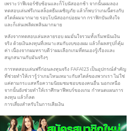
เพราะว่าฟีเจอร์ซับซ้อนและก็โบนัสออกช้า จากนั้นผมลอง
ทดสอบเล่นฟรีเกมสล็อตธีมเผชิญภัย แล้วก็พบว่าเกมนี้ตรงกับ
สไตล์ผมมากมาย รอบโบนัสออกบ่อยมาก กราฟิกบันเทิงใจ
และก็เล่นเพลิดเพลินมากมาย
หลังจากทดสอบเล่นหลายรอบ ผมมั่นใจรวมทั้งเริ่มพนันเงิน
จริง ด้วยเงินลงทุนที่เหมาะสมกับงบของผม แล้วก็ผลสรุปก็คุ้ม
ค่า เนื่องจากผมทราบดีว่าผมเลือกเกมที่ตนเองรู้เรื่องและ
สนุกสนานกับมันจริงๆ
การทดสอบเล่นฟรีก่อนลงทุนจริง FAFA123 เป็นอุปกรณ์สำคัญ
ที่ช่วยทำให้เรารู้ว่าเกมไหนเหมาะกับสไตล์ของพวกเรา ไม่ใช่
แค่ตามกระแสหรือความนิยมชมชอบของคนอื่น นอกเหนือ
จากนั้นยังช่วยทำให้เราศึกษาฟีพบร์ของเกม กำหนดแผนการ
ลงทุน แล้วก็ลด
การเสี่ยงสำหรับในการเสียเงิน