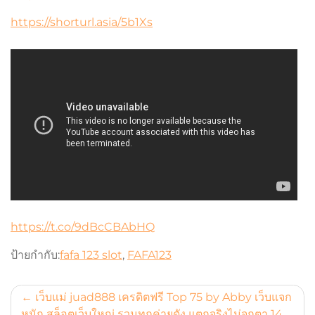
https://shorturl.asia/5b1Xs
https://t.co/9dBcCBAbHQ
ป้ายกำกับ:
fafa 123 slot
,
FAFA123
แนะแนว
เว็บแม่ juad888 เครดิตฟรี Top 75 by Abby เว็บแจก
หนัก สล็อตเว็บใหญ่ รวมทุกค่ายดัง แตกจริงไม่จกตา 14