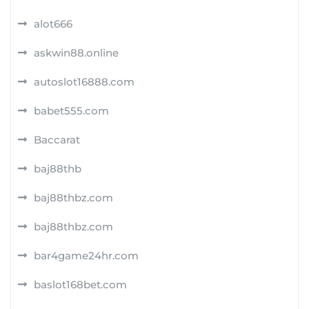
alot666
askwin88.online
autoslot16888.com
babet555.com
Baccarat
baj88thb
baj88thbz.com
baj88thbz.com
bar4game24hr.com
baslot168bet.com