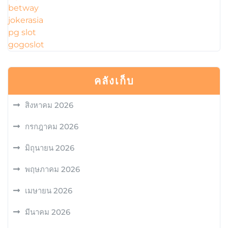
betway
jokerasia
pg slot
gogoslot
คลังเก็บ
สิงหาคม 2026
กรกฎาคม 2026
มิถุนายน 2026
พฤษภาคม 2026
เมษายน 2026
มีนาคม 2026