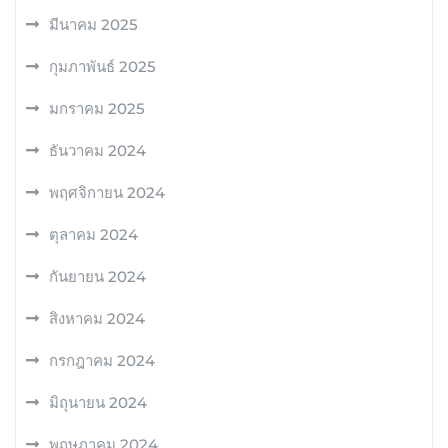
มีนาคม 2025
กุมภาพันธ์ 2025
มกราคม 2025
ธันวาคม 2024
พฤศจิกายน 2024
ตุลาคม 2024
กันยายน 2024
สิงหาคม 2024
กรกฎาคม 2024
มิถุนายน 2024
พฤษภาคม 2024