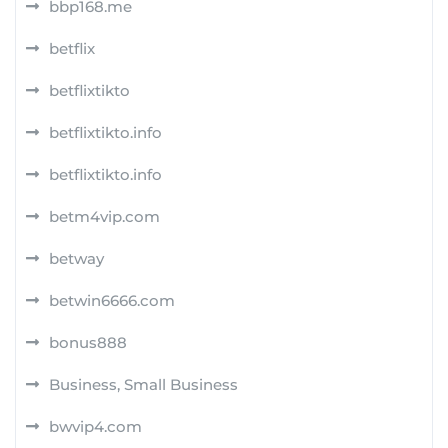
bbp168.me
betflix
betflixtikto
betflixtikto.info
betflixtikto.info
betm4vip.com
betway
betwin6666.com
bonus888
Business, Small Business
bwvip4.com