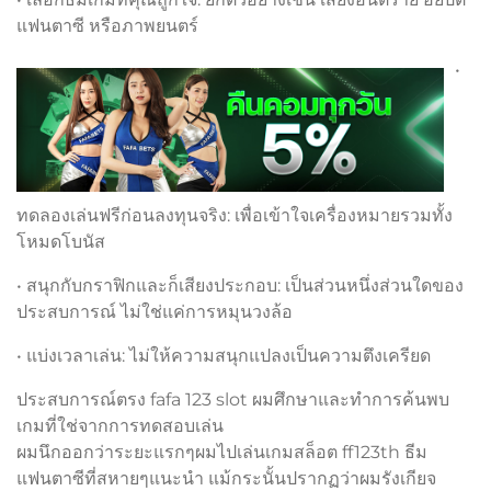
แฟนตาซี หรือภาพยนตร์
•
ทดลองเล่นฟรีก่อนลงทุนจริง: เพื่อเข้าใจเครื่องหมายรวมทั้ง
โหมดโบนัส
• สนุกกับกราฟิกและก็เสียงประกอบ: เป็นส่วนหนึ่งส่วนใดของ
ประสบการณ์ ไม่ใช่แค่การหมุนวงล้อ
• แบ่งเวลาเล่น: ไม่ให้ความสนุกแปลงเป็นความตึงเครียด
ประสบการณ์ตรง fafa 123 slot ผมศึกษาและทำการค้นพบ
เกมที่ใช่จากการทดสอบเล่น
ผมนึกออกว่าระยะแรกๆผมไปเล่นเกมสล็อต ff123th ธีม
แฟนตาซีที่สหายๆแนะนำ แม้กระนั้นปรากฏว่าผมรังเกียจ