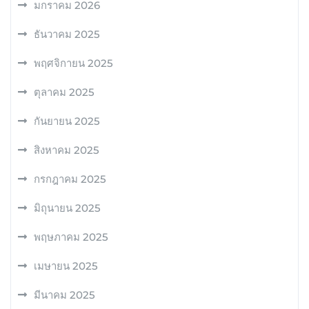
มกราคม 2026
ธันวาคม 2025
พฤศจิกายน 2025
ตุลาคม 2025
กันยายน 2025
สิงหาคม 2025
กรกฎาคม 2025
มิถุนายน 2025
พฤษภาคม 2025
เมษายน 2025
มีนาคม 2025