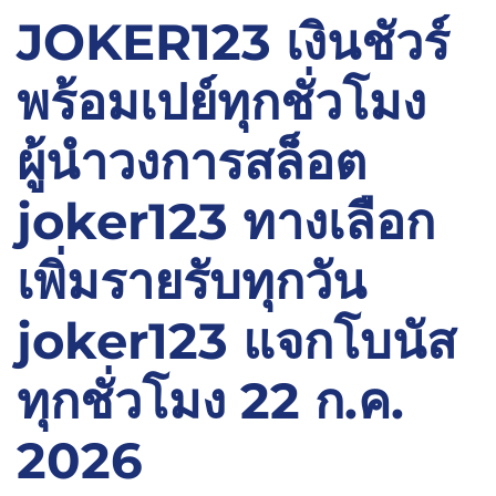
JOKER123 เงินชัวร์
พร้อมเปย์ทุกชั่วโมง
ผู้นำวงการสล็อต
joker123 ทางเลือก
เพิ่มรายรับทุกวัน
joker123 แจกโบนัส
ทุกชั่วโมง 22 ก.ค.
2026