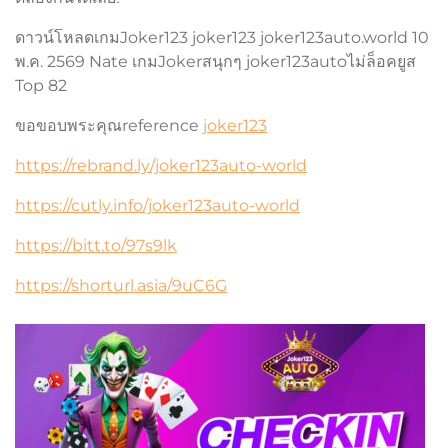
ดาวน์โหลดเกมJoker123 joker123 joker123auto.world 10
พ.ค. 2569 Nate เกมJokerสนุกๆ joker123autoไม่ล็อคยูส
Top 82
ขอขอบพระคุณreference
joker123
https://rebrand.ly/joker123auto-world
https://cutly.info/joker123auto-world
https://bitt.to/97s9lk
https://shorturl.asia/9uC6G