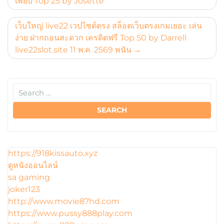
เพียบ Top 25 by Josette
เว็บใหญ่ live22 เวปไซต์ตรง สล็อตเว็บตรงเกมเยอะ เล่น
ง่าย ฝากถอนสะดวก เครดิตฟรี Top 50 by Darrell
live22slot.site 11 พ.ค. 2569 พนัน
https://918kissauto.xyz
ดูหนังออนไลน์
sa gaming
joker123
http://www.movie87hd.com
https://www.pussy888play.com