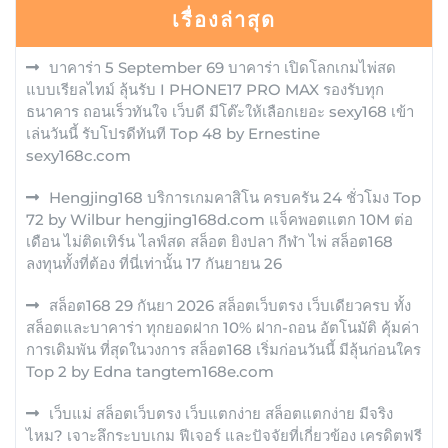
เรื่องล่าสุด
บาคาร่า 5 September 69 บาคาร่า เปิดโลกเกมไพ่สด
แบบเรียลไทม์ ลุ้นรับ I PHONE17 PRO MAX รองรับทุก
ธนาคาร ถอนเร็วทันใจ เว็บดี มีโต๊ะให้เลือกเยอะ sexy168 เข้า
เล่นวันนี้ รับโปรดีทันที Top 48 by Ernestine
sexy168c.com
Hengjing168 บริการเกมคาสิโน ครบครัน 24 ชั่วโมง Top
72 by Wilbur hengjing168d.com แจ็คพอตแตก 10M ต่อ
เดือน ไม่ติดเทิร์น ไลฟ์สด สล็อต ยิงปลา กีฬา ไพ่ สล็อต168
ลงทุนทั้งที่ต้อง ที่นี่เท่านั้น 17 กันยายน 26
สล็อต168 29 กันยา 2026 สล็อตเว็บตรง เว็บเดียวครบ ทั้ง
สล็อตและบาคาร่า ทุกยอดฝาก 10% ฝาก-ถอน อัตโนมัติ คุ้มค่า
การเดิมพัน ที่สุดในวงการ สล็อต168 เริ่มก่อนวันนี้ มีลุ้นก่อนใคร
Top 2 by Edna tangtem168e.com
เว็บแม่ สล็อตเว็บตรง เว็บแตกง่าย สล็อตแตกง่าย มีจริง
ไหม? เจาะลึกระบบเกม ฟีเจอร์ และปัจจัยที่เกี่ยวข้อง เครดิตฟรี