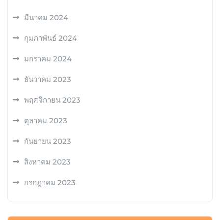
มีนาคม 2024
กุมภาพันธ์ 2024
มกราคม 2024
ธันวาคม 2023
พฤศจิกายน 2023
ตุลาคม 2023
กันยายน 2023
สิงหาคม 2023
กรกฎาคม 2023