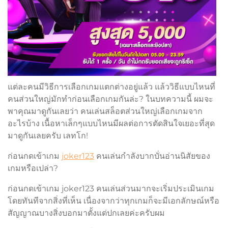
แต่ละคนมีวิธีการเลือกเกมแตกต่างอยู่แล้ว แล้ววิธีแบบไหนที่
คนส่วนใหญ่มักทำก่อนเลือกเกมกันล่ะ? ในบทความนี้ ผมจะ
พาคุณมาดูกันเลยว่า คนเล่นสล็อตส่วนใหญ่เลือกเกมจาก
อะไรบ้าง เนื้อหาเล็กๆแบบไหนมีผลต่อการตัดสินใจเยอะที่สุด
มาดูกันเลยครับ เลทโก!
ก่อนกดเข้าเกม
joker123
คนเล่นกำลังบากบั่นอ่านนิสัยของ
เกมหรือเปล่า?
ก่อนกดเข้าเกม joker123 คนเล่นส่วนมากจะเริ่มประเมินเกม
โดยทันทีจากสิ่งที่เห็น เนื่องจากว่าทุกเกมก็จะมีเอกลักษณ์หรือ
สัญญาณบางสิ่งบอกมาตั้งแต่ปกเลยค่ะครับผม