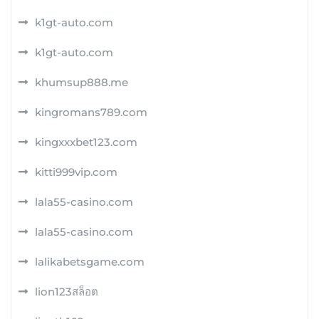
k1gt-auto.com
k1gt-auto.com
khumsup888.me
kingromans789.com
kingxxxbet123.com
kitti999vip.com
lala55-casino.com
lala55-casino.com
lalikabetsgame.com
lion123สล็อต