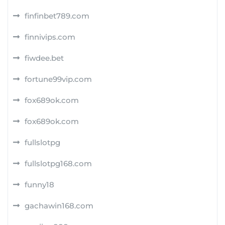
finfinbet789.com
finnivips.com
fiwdee.bet
fortune99vip.com
fox689ok.com
fox689ok.com
fullslotpg
fullslotpg168.com
funny18
gachawin168.com