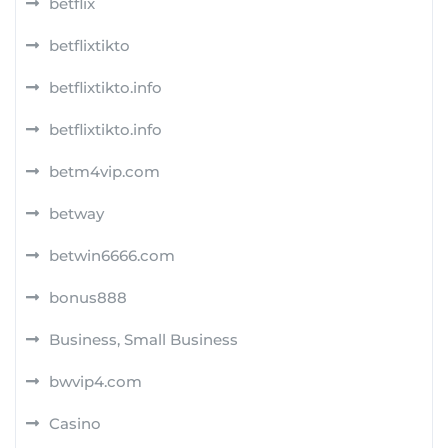
betflix
betflixtikto
betflixtikto.info
betflixtikto.info
betm4vip.com
betway
betwin6666.com
bonus888
Business, Small Business
bwvip4.com
Casino