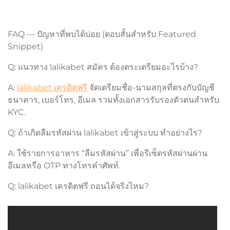
FAQ — ปัญหาที่พบได้บ่อย (ตอบสั้นสำหรับ Featured
Snippet)
Q: แนวทาง lalikabet สมัคร ต้องตระเตรียมอะไรบ้าง?
A:
lalikabet เครดิตฟรี
จัดเตรียมชื่อ-นามสกุลที่ตรงกับบัญชี
ธนาคาร, เบอร์โทร, อีเมล รวมทั้งเอกสารรับรองตัวตนสำหรับ
KYC.
Q: ถ้าเกิดลืมรหัสผ่าน lalikabet เข้าสู่ระบบ ทำอย่างไร?
A: ใช้รายการอาหาร “ลืมรหัสผ่าน” เพื่อรีเซ็ตรหัสผ่านผ่าน
อีเมลหรือ OTP ทางโทรคำศัพท์.
Q: lalikabet เครดิตฟรี ถอนได้จริงไหม?