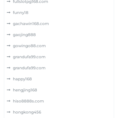
fullslotpg168.com
funny18
gachawin168.com
gaojing888
gowingo88.com
grandufa99.com
grandufa99.com
happy168
hengjing168
hiso8888s.com
hongkong456