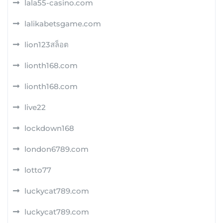
lala55-casino.com
lalikabetsgame.com
lion123สล็อต
lionth168.com
lionth168.com
live22
lockdown168
london6789.com
lotto77
luckycat789.com
luckycat789.com