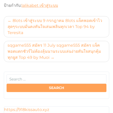
ป้ายกำกับ:
lalikabet เข้าสู่ระบบ
แนะแนว
8lots เข้าสู่ระบบ 9 กรกฎาคม 8lots แจ็คพอตเข้าไว
สุดๆระบบมั่นคงทันใจเล่นเพลินทุกเวลา Top 94 by
เรื่อง
Teresita
sqgame555 สมัคร 11 July sqgame555 สมัคร แจ็ค
พอตแตกชัวร์ไม่ต้องลุ้นนานระบบเล่นง่ายทันใจสนุกคุ้ม
ทุกยูส Top 49 by Muoi
https://918kissauto.xyz