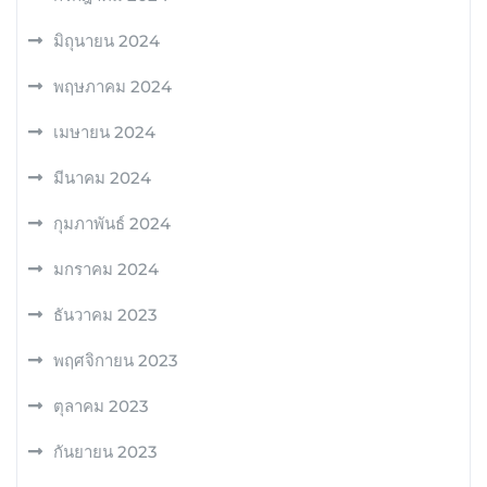
มิถุนายน 2024
พฤษภาคม 2024
เมษายน 2024
มีนาคม 2024
กุมภาพันธ์ 2024
มกราคม 2024
ธันวาคม 2023
พฤศจิกายน 2023
ตุลาคม 2023
กันยายน 2023