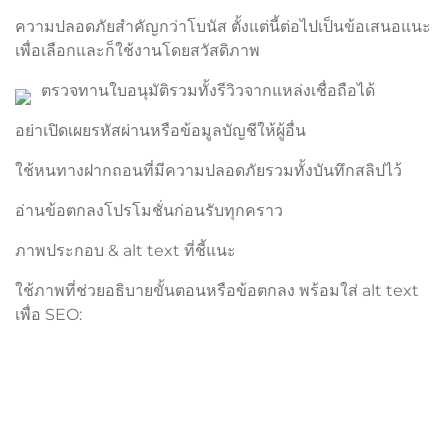
ความปลอดภัยสำคัญกว่าโบนัส ตั้งแต่นี้ต่อไปเป็นข้อเสนอแนะ
เพื่อเลือกและก็ใช้งานโดยสวัสดิภาพ
ตรวจทานใบอนุมัติรวมทั้งรีวิวจากแหล่งเชื่อถือได้
อย่าเปิดเผยรหัสผ่านหรือข้อมูลบัญชีให้ผู้อื่น
ใช้หนทางฝากถอนที่มีความปลอดภัยรวมทั้งบันทึกสลิปไว้
อ่านข้อตกลงโปรโมชั่นก่อนรับทุกคราว
ภาพประกอบ & alt text ที่ชี้แนะ
ใช้ภาพที่ช่วยอธิบายขั้นตอนหรือข้อตกลง พร้อมใส่ alt text
เพื่อ SEO: