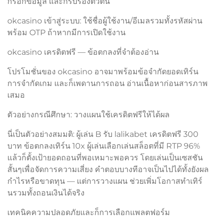
กรอกข้อมูล และก็รับรองตัวตน
okcasino เข้าสู่ระบบ: ใช้ชื่อผู้ใช้งาน/อีเมลรวมทั้งรหัสผ่าน
พร้อม OTP ถ้าหากมีการเปิดใช้งาน
okcasino เครดิตฟรี — ข้อตกลงที่จำต้องอ่าน
โปรโมชั่นของ okcasino อาจมาพร้อมข้อจำกัดยอดเทิร์น
การจำกัดเกม และก็เพดานการถอน อ่านเนื้อหาก่อนสารภาพ
เสมอ
ตัวอย่างกรณีศึกษา: วางแผนใช้เครดิตฟรีให้ได้ผล
นี่เป็นตัวอย่างสมมติ: ผู้เล่น B รับ lalikabet เครดิตฟรี 300
บาท ข้อตกลงเทิร์น 10x ผู้เล่นเลือกเล่นสล็อตที่มี RTP 96%
แล้วก็ตั้งเป้ายอดถอนที่พอเหมาะพอควร โดยเล่นเป็นเซสชัน
สั้นๆเพื่อจัดการความเสี่ยง คำตอบบางทีอาจเป็นไปได้ทั้งยังผล
กำไรหรือขาดทุน — แต่การวางแผน ช่วยเพิ่มโอกาสทำเทิร์
นรวมทั้งถอนเงินได้จริง
เทคนิคความปลอดภัยและก็การเลือกแพลตฟอร์ม