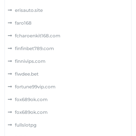
erisauto.site
faro168
fcharoenkit168.com
finfinbet789.com
finnivips.com
fiwdee.bet
fortune99vip.com
fox689ok.com
fox689ok.com
fullslotpg