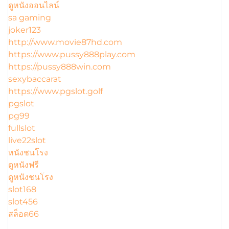
ดูหนังออนไลน์
sa gaming
joker123
http://www.movie87hd.com
https://www.pussy888play.com
https://pussy888win.com
sexybaccarat
https://www.pgslot.golf
pgslot
pg99
fullslot
live22slot
หนังชนโรง
ดูหนังฟรี
ดูหนังชนโรง
slot168
slot456
สล็อต66