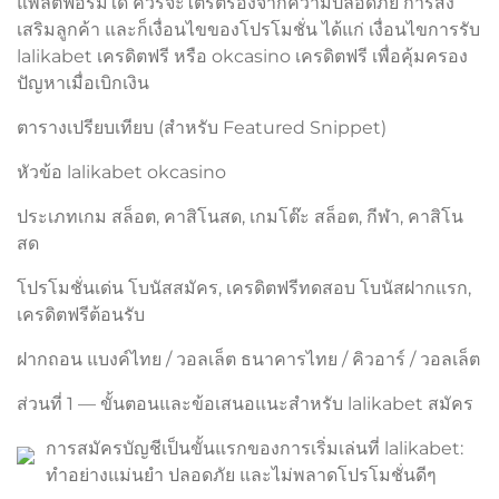
แพลตฟอร์มใด ควรจะไตร่ตรองจากความปลอดภัย การส่ง
เสริมลูกค้า และก็เงื่อนไขของโปรโมชั่น ได้แก่ เงื่อนไขการรับ
lalikabet เครดิตฟรี หรือ okcasino เครดิตฟรี เพื่อคุ้มครอง
ปัญหาเมื่อเบิกเงิน
ตารางเปรียบเทียบ (สำหรับ Featured Snippet)
หัวข้อ lalikabet okcasino
ประเภทเกม สล็อต, คาสิโนสด, เกมโต๊ะ สล็อต, กีฬา, คาสิโน
สด
โปรโมชั่นเด่น โบนัสสมัคร, เครดิตฟรีทดสอบ โบนัสฝากแรก,
เครดิตฟรีต้อนรับ
ฝากถอน แบงค์ไทย / วอลเล็ต ธนาคารไทย / คิวอาร์ / วอลเล็ต
ส่วนที่ 1 — ขั้นตอนและข้อเสนอแนะสำหรับ lalikabet สมัคร
การสมัครบัญชีเป็นขั้นแรกของการเริ่มเล่นที่ lalikabet:
ทำอย่างแม่นยำ ปลอดภัย และไม่พลาดโปรโมชั่นดีๆ