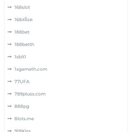
168slot
168สล็อต
188bet
188betth
1xbit1
1xgameth.com
77UFA
789pluss.com
888pg
8lots.me
918Kiss