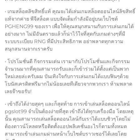
• เกมสล็อตลิขสิทธิ์แท้ คุณจะได้เล่นเกมสล็อตออนไลน์ลิขสิทธิ์
แท้จากค่าย พีจีสล็อต แบบจัดเต็มกำลังมีอยู่บนเว็บไซต์
PGHENG99 ของเรา เพื่อให้คุณสนุกสนานกับการเล่นเกมได้
อย่างมาก ไม่มีอันตรายแล้วก็น่าไว้ใจที่สุดกับเกมต่างๆที่มี
ระบบระเบียบ RNG ที่มีประสิทธิภาพ อย่าพลาดทุกความ
สนุกสนานจากเราครับ
• โปรโมชั่นดี กิจกรรมเด่น เรามากับโปรโมชั่นและกิจกรรม
จำนวนมากที่คุณสามารถรับและก็เข้าร่วมได้ตั้งแต่เป็นพวก
ใหม่เลยล่ะครับผม บันเทิงใจกับการเล่นเกมได้แบบฟินๆด้วย
โบนัสเครดิตฟรีมากไม่น้อยเลยทีเดียวจากพวกเรา ห้ามพลาด
เลยจ๊าขอรับ!
• เข้าถึงได้ง่ายสุดๆ และก็สุดท้าย การเข้าเล่นสล็อตออนไลน์
pgslot99 จำเป็นต้องง่ายที่สุด เข้าถึงได้ทุกเครื่องมือ โดยเหตุ
นั้น คุณสามารถเล่นสล็อตออนไลน์กับเราได้แบบชิวๆโดยไม่
ต้องดาวน์โหลดหรือติดตั้งแอปพลิเคชั่นอะไรก็ตามทั้งหมด
สามารถเข้าเล่นเกมผ่านหน้าเว็บไซต์บราวเซอร์ได้เลยโดย