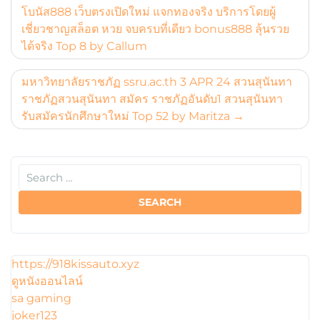
โบนัส888 เว็บตรงเปิดใหม่ แจกทองจริง บริการโดยผู้
เรื่อง
เชี่ยวชาญสล็อต หวย จบครบที่เดียว bonus888 ลุ้นรวย
ได้จริง Top 8 by Callum
มหาวิทยาลัยราชภัฏ ssru.ac.th 3 APR 24 สวนสุนันทา
ราชภัฏสวนสุนันทา สมัคร ราชภัฏอันดับ1 สวนสุนันทา
รับสมัครนักศึกษาใหม่ Top 52 by Maritza
https://918kissauto.xyz
ดูหนังออนไลน์
sa gaming
joker123