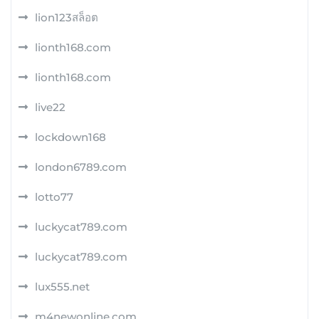
lion123สล็อต
lionth168.com
lionth168.com
live22
lockdown168
london6789.com
lotto77
luckycat789.com
luckycat789.com
lux555.net
m4newonline.com