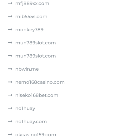
mfj889xx.com
mib555s.com
monkey789
mun789slot.com
mun789slot.com
nbwin.me
nemo168casino.com
niseko168bet.com
no1huay
no1huay.com
okcasino159.com