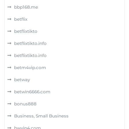
bbp168.me
betflix
betflixtikto
betflixtikto.info
betflixtikto.info
betm4vip.com
betway
betwin6666.com
bonus888
Business, Small Business
bwvip4.com