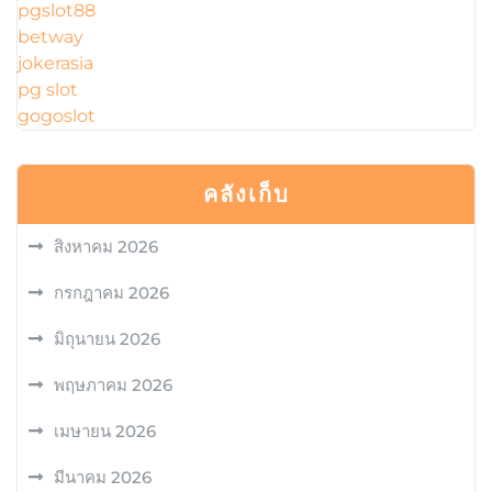
pgslot88
betway
jokerasia
pg slot
gogoslot
คลังเก็บ
สิงหาคม 2026
กรกฎาคม 2026
มิถุนายน 2026
พฤษภาคม 2026
เมษายน 2026
มีนาคม 2026