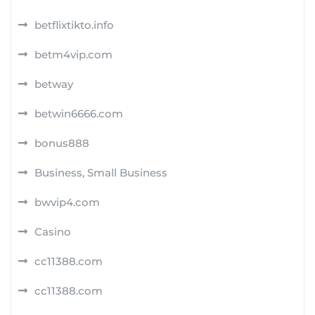
betflixtikto.info
betm4vip.com
betway
betwin6666.com
bonus888
Business, Small Business
bwvip4.com
Casino
cc11388.com
cc11388.com