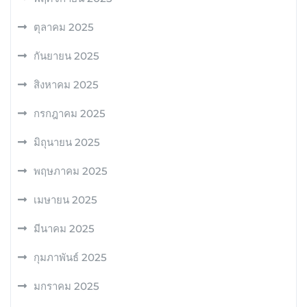
ตุลาคม 2025
กันยายน 2025
สิงหาคม 2025
กรกฎาคม 2025
มิถุนายน 2025
พฤษภาคม 2025
เมษายน 2025
มีนาคม 2025
กุมภาพันธ์ 2025
มกราคม 2025