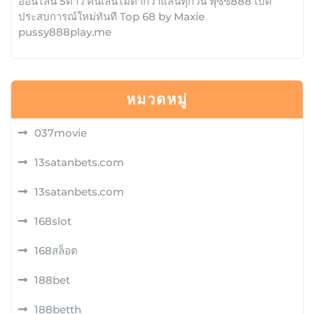
ออนไลน์ 5ดาว คนเล่นไม่ต่ำกว่าแสนทุกวัน พุซซี่888 เปิด
ประสบการณ์ใหม่ทันที Top 68 by Maxie
pussy888play.me
หมวดหมู่
037movie
13satanbets.com
13satanbets.com
168slot
168สล็อต
188bet
188betth