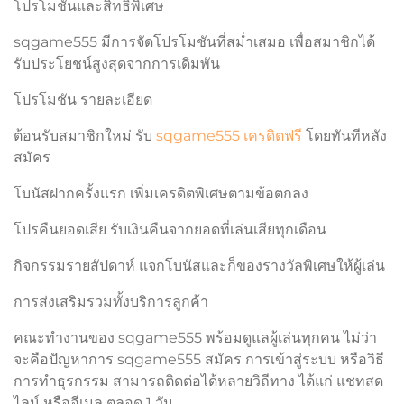
โปรโมชั่นและสิทธิพิเศษ
sqgame555 มีการจัดโปรโมชันที่สม่ำเสมอ เพื่อสมาชิกได้
รับประโยชน์สูงสุดจากการเดิมพัน
โปรโมชัน รายละเอียด
ต้อนรับสมาชิกใหม่ รับ
sqgame555 เครดิตฟรี
โดยทันทีหลัง
สมัคร
โบนัสฝากครั้งแรก เพิ่มเครดิตพิเศษตามข้อตกลง
โปรคืนยอดเสีย รับเงินคืนจากยอดที่เล่นเสียทุกเดือน
กิจกรรมรายสัปดาห์ แจกโบนัสและก็ของรางวัลพิเศษให้ผู้เล่น
การส่งเสริมรวมทั้งบริการลูกค้า
คณะทำงานของ sqgame555 พร้อมดูแลผู้เล่นทุกคน ไม่ว่า
จะคือปัญหาการ sqgame555 สมัคร การเข้าสู่ระบบ หรือวิธี
การทำธุรกรรม สามารถติดต่อได้หลายวิถีทาง ได้แก่ แชทสด
ไลน์ หรืออีเมล ตลอด 1 วัน