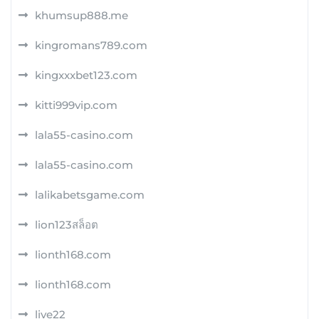
khumsup888.me
kingromans789.com
kingxxxbet123.com
kitti999vip.com
lala55-casino.com
lala55-casino.com
lalikabetsgame.com
lion123สล็อต
lionth168.com
lionth168.com
live22