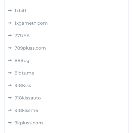
1xbit1
1xgameth.com
77UFA
789pluss.com
888pg
8lots.me
918Kiss
918kissauto
918kissme
9kpluss.com