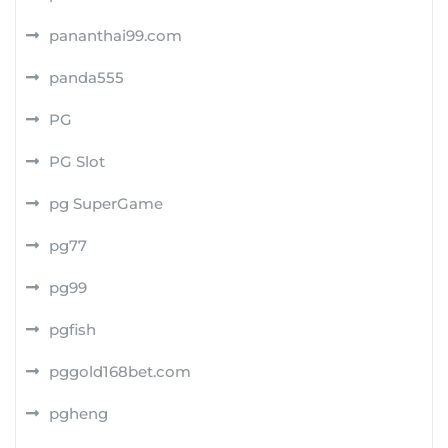
pananthai99.com
panda555
PG
PG Slot
pg SuperGame
pg77
pg99
pgfish
pggold168bet.com
pgheng