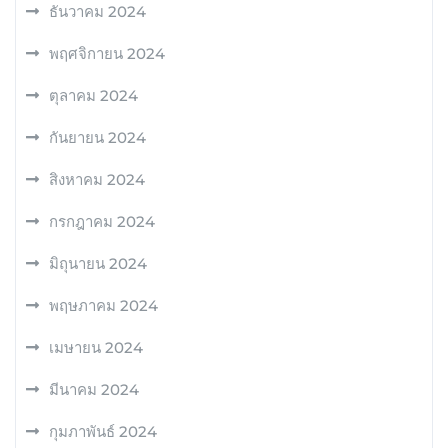
ธันวาคม 2024
พฤศจิกายน 2024
ตุลาคม 2024
กันยายน 2024
สิงหาคม 2024
กรกฎาคม 2024
มิถุนายน 2024
พฤษภาคม 2024
เมษายน 2024
มีนาคม 2024
กุมภาพันธ์ 2024