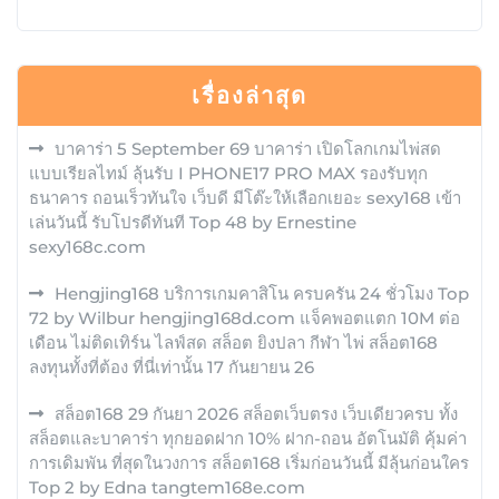
เรื่องล่าสุด
บาคาร่า 5 September 69 บาคาร่า เปิดโลกเกมไพ่สด
แบบเรียลไทม์ ลุ้นรับ I PHONE17 PRO MAX รองรับทุก
ธนาคาร ถอนเร็วทันใจ เว็บดี มีโต๊ะให้เลือกเยอะ sexy168 เข้า
เล่นวันนี้ รับโปรดีทันที Top 48 by Ernestine
sexy168c.com
Hengjing168 บริการเกมคาสิโน ครบครัน 24 ชั่วโมง Top
72 by Wilbur hengjing168d.com แจ็คพอตแตก 10M ต่อ
เดือน ไม่ติดเทิร์น ไลฟ์สด สล็อต ยิงปลา กีฬา ไพ่ สล็อต168
ลงทุนทั้งที่ต้อง ที่นี่เท่านั้น 17 กันยายน 26
สล็อต168 29 กันยา 2026 สล็อตเว็บตรง เว็บเดียวครบ ทั้ง
สล็อตและบาคาร่า ทุกยอดฝาก 10% ฝาก-ถอน อัตโนมัติ คุ้มค่า
การเดิมพัน ที่สุดในวงการ สล็อต168 เริ่มก่อนวันนี้ มีลุ้นก่อนใคร
Top 2 by Edna tangtem168e.com