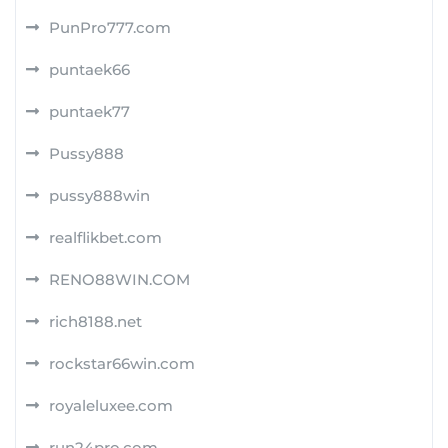
PunPro777.com
puntaek66
puntaek77
Pussy888
pussy888win
realflikbet.com
RENO88WIN.COM
rich8188.net
rockstar66win.com
royaleluxee.com
run24pro.com