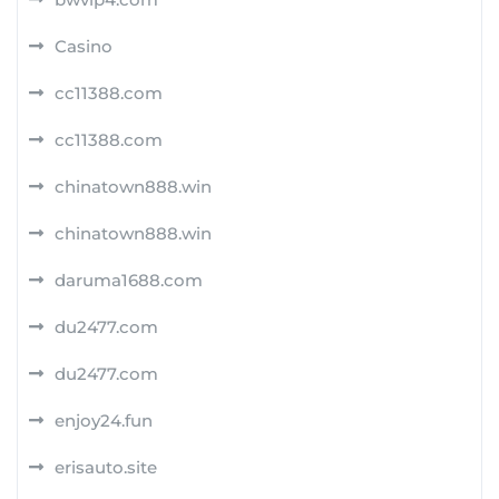
Casino
cc11388.com
cc11388.com
chinatown888.win
chinatown888.win
daruma1688.com
du2477.com
du2477.com
enjoy24.fun
erisauto.site