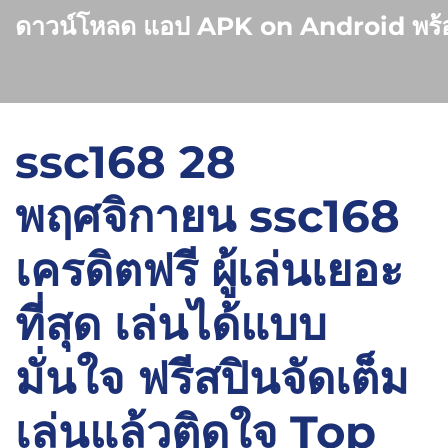
Skip
to
content
ssc168 28
พฤศจิกายน ssc168
เครดิตฟรี ผู้เล่นเยอะ
ที่สุด เล่นได้แบบ
มั่นใจ ฟรีสปินจัดเต็ม
เล่นแล้วติดใจ Top