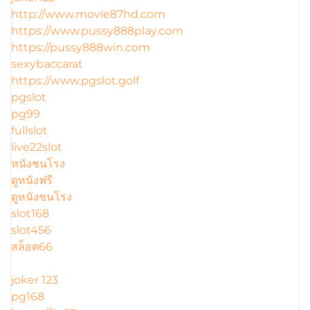
http://www.movie87hd.com
https://www.pussy888play.com
https://pussy888win.com
sexybaccarat
https://www.pgslot.golf
pgslot
pg99
fullslot
live22slot
หนังชนโรง
ดูหนังฟรี
ดูหนังชนโรง
slot168
slot456
สล็อต66
joker 123
pg168