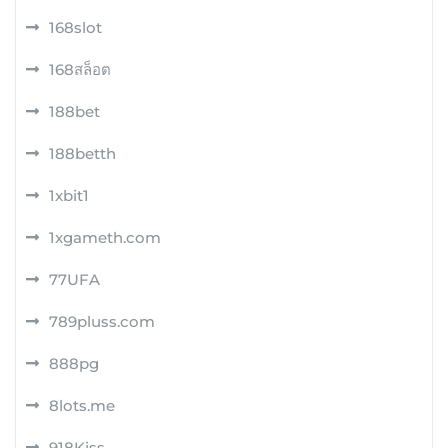
168slot
168สล็อต
188bet
188betth
1xbit1
1xgameth.com
77UFA
789pluss.com
888pg
8lots.me
918Kiss