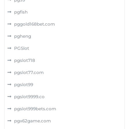
pgfish
pggold168bet.com
pgheng
PGSlot
pgslot718
pgslot77.com
pgslot99
pgslot9999.co
pgslot999bets.com
pgx62game.com