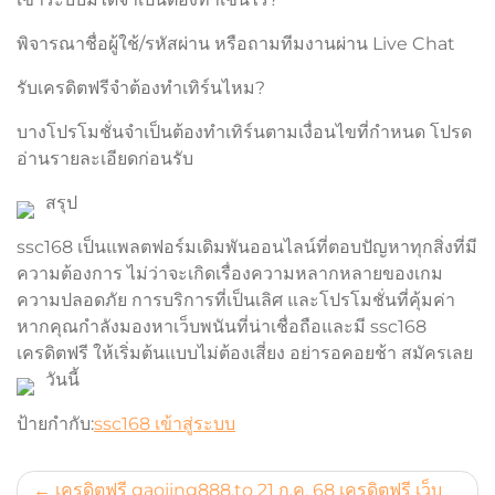
พิจารณาชื่อผู้ใช้/รหัสผ่าน หรือถามทีมงานผ่าน Live Chat
รับเครดิตฟรีจำต้องทำเทิร์นไหม?
บางโปรโมชั่นจำเป็นต้องทำเทิร์นตามเงื่อนไขที่กำหนด โปรด
อ่านรายละเอียดก่อนรับ
สรุป
ssc168 เป็นแพลตฟอร์มเดิมพันออนไลน์ที่ตอบปัญหาทุกสิ่งที่มี
ความต้องการ ไม่ว่าจะเกิดเรื่องความหลากหลายของเกม
ความปลอดภัย การบริการที่เป็นเลิศ และโปรโมชั่นที่คุ้มค่า
หากคุณกำลังมองหาเว็บพนันที่น่าเชื่อถือและมี ssc168
เครดิตฟรี ให้เริ่มต้นแบบไม่ต้องเสี่ยง อย่ารอคอยช้า สมัครเลย
วันนี้
ป้ายกำกับ:
ssc168 เข้าสู่ระบบ
แนะแนว
เครดิตฟรี gaojing888.to 21 ก.ค. 68 เครดิตฟรี เว็บ