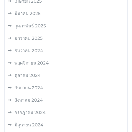
เมษายน 2025
มีนาคม 2025
กุมภาพันธ์ 2025
มกราคม 2025
ธันวาคม 2024
พฤศจิกายน 2024
ตุลาคม 2024
กันยายน 2024
สิงหาคม 2024
กรกฎาคม 2024
มิถุนายน 2024