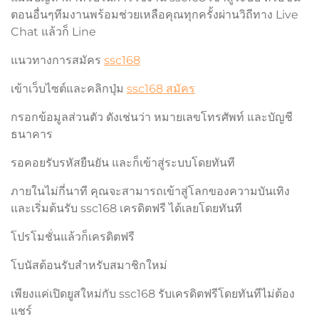
ตอนอื่นๆทีมงานพร้อมช่วยเหลือคุณทุกครั้งผ่านวิถีทาง Live
Chat แล้วก็ Line
แนวทางการสมัคร
ssc168
เข้าเว็บไซต์และคลิกปุ่ม
ssc168 สมัคร
กรอกข้อมูลส่วนตัว ดังเช่นว่า หมายเลขโทรศัพท์ และบัญชี
ธนาคาร
รอคอยรับรหัสยืนยัน และก็เข้าสู่ระบบโดยทันที
ภายในไม่กี่นาที คุณจะสามารถเข้าสู่โลกของความบันเทิง
และเริ่มต้นรับ ssc168 เครดิตฟรี ได้เลยโดยทันที
โปรโมชั่นแล้วก็เครดิตฟรี
โบนัสต้อนรับสำหรับสมาชิกใหม่
เพียงแค่เปิดยูสใหม่กับ ssc168 รับเครดิตฟรีโดยทันทีไม่ต้อง
แชร์