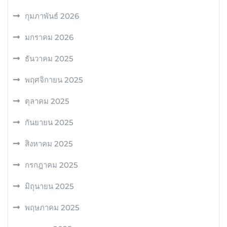
กุมภาพันธ์ 2026
มกราคม 2026
ธันวาคม 2025
พฤศจิกายน 2025
ตุลาคม 2025
กันยายน 2025
สิงหาคม 2025
กรกฎาคม 2025
มิถุนายน 2025
พฤษภาคม 2025