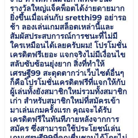
รางวัลใหญ่แจ็คพ็อตได้ง่ายดายมาก
ยิ่งขึ้นเมื่อเล่นกับ sretthi99 อย่ารอ
ช้า ลองเล่นเกมสล็อตเหล่านี้และ
สัมผัสประสบการณ์การชนะที่ไม่มี
ใครเหมือนได้เลยครับผม! โปรโมชั่น
เครดิตฟรีเยอะ แจกจริงไม่มีเงื่อนไข
สลับซับซ้อนยุ่งยาก สิ่งที่ทำให้
เศรษฐี99 สะดุดตากว่าเว็บไซต์อื่นๆ
ก็คือโปรโมชั่นเครดิตฟรีที่แจกให้กับ
ผู้เล่นทั้งยังสมาชิกใหม่รวมทั้งสมาชิก
เก่า สำหรับสมาชิกใหม่ที่สมัครเข้า
มาเล่นเกมครั้งแรก คุณจะได้รับ
เครดิตฟรีในทันทีภายหลังจากการ
สมัคร ซึ่งสามารถใช้ประโยชน์เล่น
เกมเศรษฐี99ที่คุณชื่นชอบได้โดยไม่