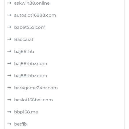
askwin88.online
autoslot16888.com
babet555.com
Baccarat
baj88thb
baj88thbz.com
baj88thbz.com
bar4game24hr.com
baslot168bet.com
bbp168.me
betflix