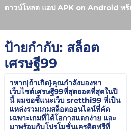
Skip
to
content
ป้ายกำกับ:
สล็อต
เศรษฐี99
าหาก|ถ้าเกิด}คุณกำลังมองหา
เว็บไซต์เศรษฐี99ที่สุดยอดที่สุดในปี
นี้ ผมขอชี้แนะเว็บ sretthi99 ที่เป็น
แหล่งรวมเกมสล็อตออนไลน์ที่คัด
เฉพาะเกมที่ได้โอกาสแตกง่าย และ
มาพร้อมกับโปรโมชั่นเครดิตฟรีที่