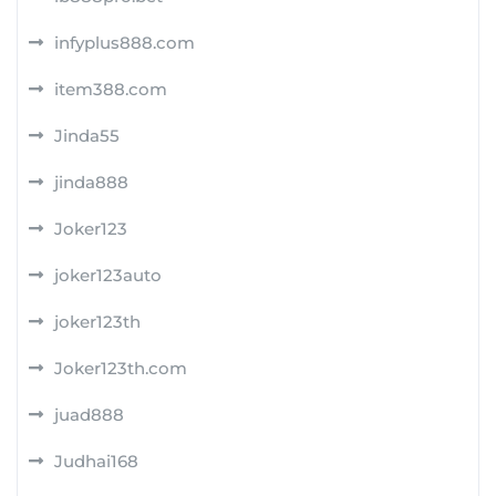
infyplus888.com
item388.com
Jinda55
jinda888
Joker123
joker123auto
joker123th
Joker123th.com
juad888
Judhai168