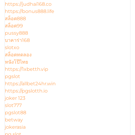
https://judhai168.co
https://bonus888.life
สล็อต888
สล็อต99
pussy888
บาคาร่า168
slotxo
สล็อตทดลอง
หนังโป๊ไทย
https://1xbetth.vip
pgslot
https://allbet24hr.win
https://pgslotth.io
joker 123
slot777
pgslot88
betway
jokerasia
pg slot