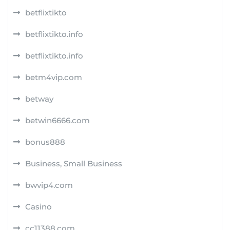
betflixtikto
betflixtikto.info
betflixtikto.info
betm4vip.com
betway
betwin6666.com
bonus888
Business, Small Business
bwvip4.com
Casino
cc11388.com