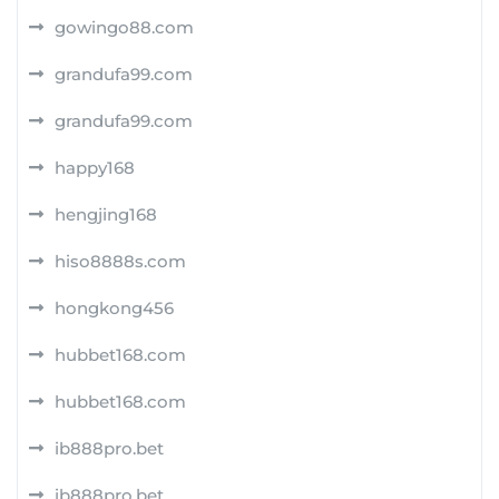
gowingo88.com
grandufa99.com
grandufa99.com
happy168
hengjing168
hiso8888s.com
hongkong456
hubbet168.com
hubbet168.com
ib888pro.bet
ib888pro.bet