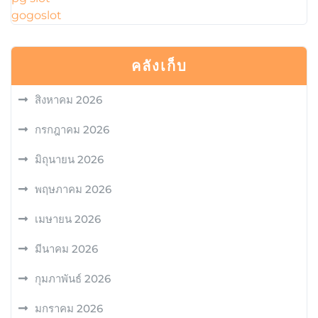
gogoslot
คลังเก็บ
สิงหาคม 2026
กรกฎาคม 2026
มิถุนายน 2026
พฤษภาคม 2026
เมษายน 2026
มีนาคม 2026
กุมภาพันธ์ 2026
มกราคม 2026