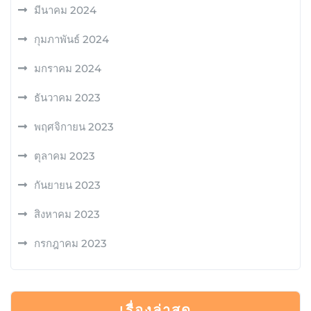
มีนาคม 2024
กุมภาพันธ์ 2024
มกราคม 2024
ธันวาคม 2023
พฤศจิกายน 2023
ตุลาคม 2023
กันยายน 2023
สิงหาคม 2023
กรกฎาคม 2023
เรื่องล่าสุด