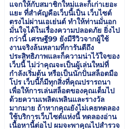
แจกให้กับสมาชิกใหม่และก็เก่าเยอะ
แยะ ที่สำคัญคือเว็บนี้เป็น เว็บไซต์
ตรงไม่ผ่านเอเย่นต์ ทำให้ท่านมั่นอก
มั่นใจได้ในเรื่องความปลอดภัย ยิ่งไป
กว่านี้ เศรษฐี99 ยังมีรีวิวจากผู้ใช้
งานจริงล้นหลามที่การันตีถึง
ประสิทธิภาพและก็ความน่าไว้ใจของ
เว็บนี้ ไม่ว่าคุณจะเป็นผู้เล่นใหม่ที่
กำลังเริ่มต้น หรือเป็นนักปั่นสล็อตมือ
โปร เว็บนี้ก็มีทุกสิ่งที่คุณปรารถนา
เพื่อให้การเล่นสล็อตของคุณเต็มไป
ด้วยความเพลิดเพลินและรางวัล
มากมาย ถ้าหากคุณยังไม่เคยทดลอง
ใช้บริการเว็บไซต์แห่งนี้ ทดลองอ่าน
เนื้อหานี้ต่อไป ผมจะพาคุณไปสำรวจ