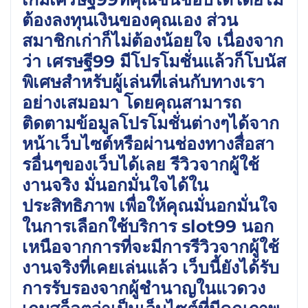
ต้องลงทุนเงินของคุณเอง ส่วน
สมาชิกเก่าก็ไม่ต้องน้อยใจ เนื่องจาก
ว่า เศรษฐี99 มีโปรโมชั่นแล้วก็โบนัส
พิเศษสำหรับผู้เล่นที่เล่นกับทางเรา
อย่างเสมอมา โดยคุณสามารถ
ติดตามข้อมูลโปรโมชั่นต่างๆได้จาก
หน้าเว็บไซต์หรือผ่านช่องทางสื่อสา
รอื่นๆของเว็บได้เลย รีวิวจากผู้ใช้
งานจริง มั่นอกมั่นใจได้ใน
ประสิทธิภาพ เพื่อให้คุณมั่นอกมั่นใจ
ในการเลือกใช้บริการ slot99 นอก
เหนือจากการที่จะมีการรีวิวจากผู้ใช้
งานจริงที่เคยเล่นแล้ว เว็บนี้ยังได้รับ
การรับรองจากผู้ชำนาญในแวดวง