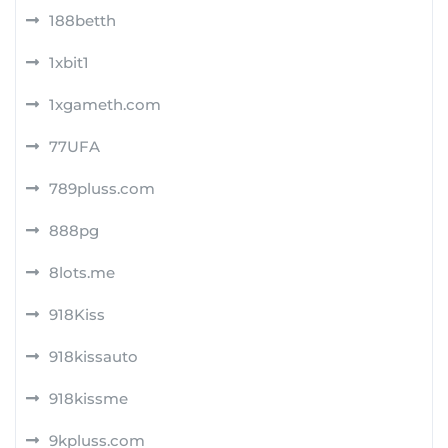
188betth
1xbit1
1xgameth.com
77UFA
789pluss.com
888pg
8lots.me
918Kiss
918kissauto
918kissme
9kpluss.com