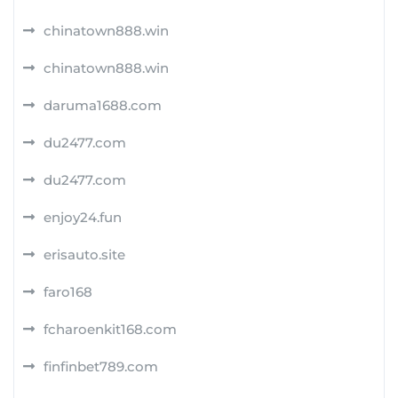
chinatown888.win
chinatown888.win
daruma1688.com
du2477.com
du2477.com
enjoy24.fun
erisauto.site
faro168
fcharoenkit168.com
finfinbet789.com