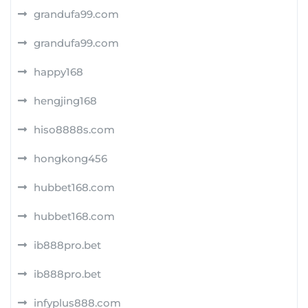
grandufa99.com
grandufa99.com
happy168
hengjing168
hiso8888s.com
hongkong456
hubbet168.com
hubbet168.com
ib888pro.bet
ib888pro.bet
infyplus888.com