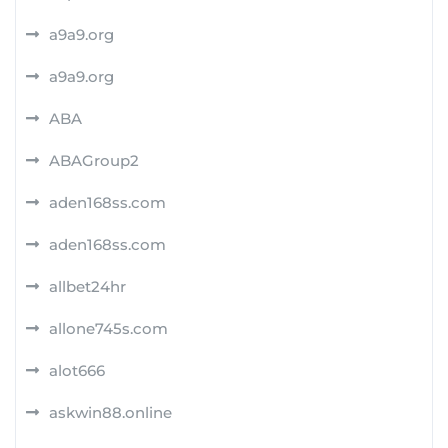
a9a9.org
a9a9.org
ABA
ABAGroup2
aden168ss.com
aden168ss.com
allbet24hr
allone745s.com
alot666
askwin88.online