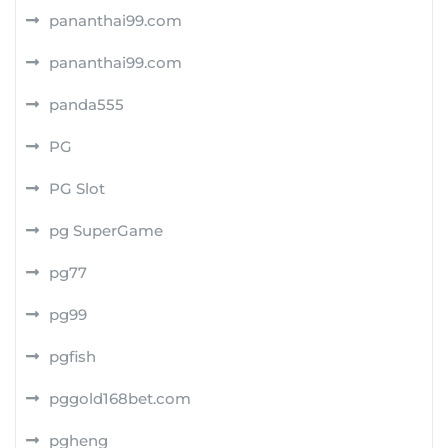
pananthai99.com
pananthai99.com
panda555
PG
PG Slot
pg SuperGame
pg77
pg99
pgfish
pggold168bet.com
pgheng