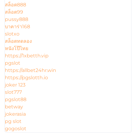
สล็อต888
สล็อต99
pussy888
บาคาร่า168
slotxo
สล็อตทดลอง
หนังโป๊ไทย
https://1xbetth.vip
pgslot
https://allbet24hr.win
https://pgslotth.io
joker 123
slot777
pgslot88
betway
jokerasia
pg slot
gogoslot