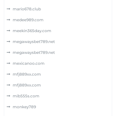
mario678.club
medee989.com
meekin365day.com
megawaysbet789.net
megawaysbet789.net
mexicanoo.com
mfj889xx.com
mfj889xx.com
mib555s.com
monkey789