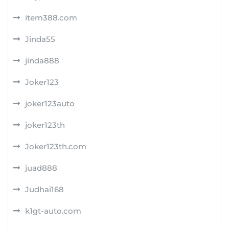
item388.com
Jinda55
jinda888
Joker123
joker123auto
joker123th
Joker123th.com
juad888
Judhai168
k1gt-auto.com