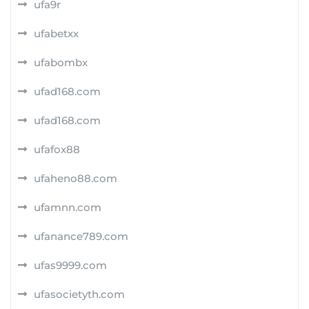
ufa9r
ufabetxx
ufabombx
ufad168.com
ufad168.com
ufafox88
ufaheno88.com
ufamnn.com
ufanance789.com
ufas9999.com
ufasocietyth.com