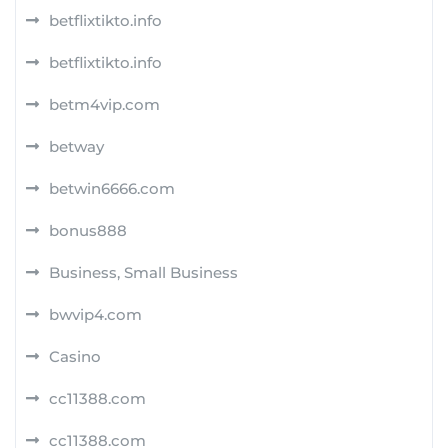
betflixtikto.info
betflixtikto.info
betm4vip.com
betway
betwin6666.com
bonus888
Business, Small Business
bwvip4.com
Casino
cc11388.com
cc11388.com