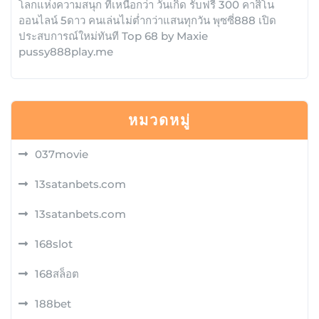
โลกแห่งความสนุก ที่เหนือกว่า วันเกิด รับฟรี 300 คาสิโน
ออนไลน์ 5ดาว คนเล่นไม่ต่ำกว่าแสนทุกวัน พุซซี่888 เปิด
ประสบการณ์ใหม่ทันที Top 68 by Maxie
pussy888play.me
หมวดหมู่
037movie
13satanbets.com
13satanbets.com
168slot
168สล็อต
188bet