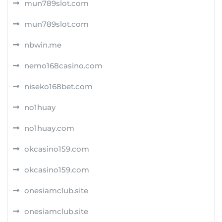
mun789slot.com
mun789slot.com
nbwin.me
nemo168casino.com
niseko168bet.com
no1huay
no1huay.com
okcasino159.com
okcasino159.com
onesiamclub.site
onesiamclub.site