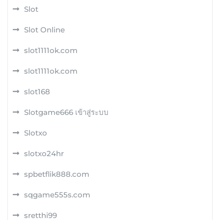
Slot
Slot Online
slot1111ok.com
slot1111ok.com
slot168
Slotgame666 เข้าสู่ระบบ
Slotxo
slotxo24hr
spbetflik888.com
sqgame555s.com
sretthi99