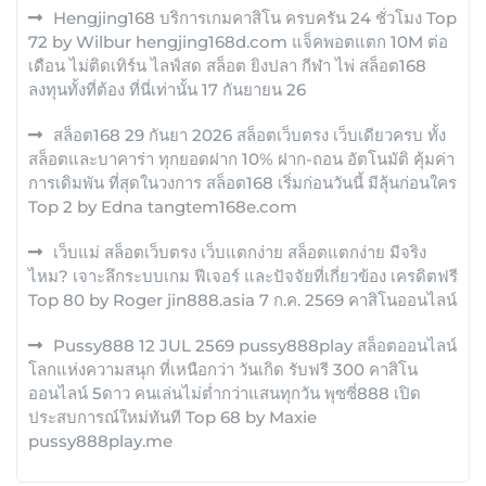
Hengjing168 บริการเกมคาสิโน ครบครัน 24 ชั่วโมง Top
72 by Wilbur hengjing168d.com แจ็คพอตแตก 10M ต่อ
เดือน ไม่ติดเทิร์น ไลฟ์สด สล็อต ยิงปลา กีฬา ไพ่ สล็อต168
ลงทุนทั้งที่ต้อง ที่นี่เท่านั้น 17 กันยายน 26
สล็อต168 29 กันยา 2026 สล็อตเว็บตรง เว็บเดียวครบ ทั้ง
สล็อตและบาคาร่า ทุกยอดฝาก 10% ฝาก-ถอน อัตโนมัติ คุ้มค่า
การเดิมพัน ที่สุดในวงการ สล็อต168 เริ่มก่อนวันนี้ มีลุ้นก่อนใคร
Top 2 by Edna tangtem168e.com
เว็บแม่ สล็อตเว็บตรง เว็บแตกง่าย สล็อตแตกง่าย มีจริง
ไหม? เจาะลึกระบบเกม ฟีเจอร์ และปัจจัยที่เกี่ยวข้อง เครดิตฟรี
Top 80 by Roger jin888.asia 7 ก.ค. 2569 คาสิโนออนไลน์
Pussy888 12 JUL 2569 pussy888play สล็อตออนไลน์
โลกแห่งความสนุก ที่เหนือกว่า วันเกิด รับฟรี 300 คาสิโน
ออนไลน์ 5ดาว คนเล่นไม่ต่ำกว่าแสนทุกวัน พุซซี่888 เปิด
ประสบการณ์ใหม่ทันที Top 68 by Maxie
pussy888play.me