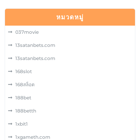
หมวดหมู่
037movie
13satanbets.com
13satanbets.com
168slot
168สล็อต
188bet
188betth
1xbit1
1xgameth.com