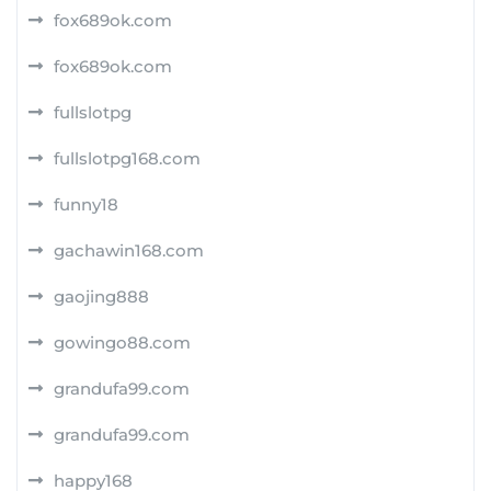
fox689ok.com
fox689ok.com
fullslotpg
fullslotpg168.com
funny18
gachawin168.com
gaojing888
gowingo88.com
grandufa99.com
grandufa99.com
happy168