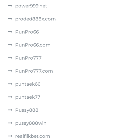
power999.net
proded888x.com
PunPro66
PunPro66.com
PunPro777
PunPro777.com
puntaek66
puntaek77
Pussy888
pussy888win
realflikbet.com