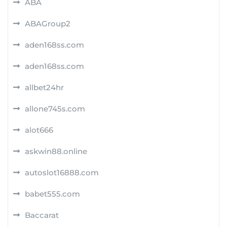
ABA
ABAGroup2
aden168ss.com
aden168ss.com
allbet24hr
allone745s.com
alot666
askwin88.online
autoslot16888.com
babet555.com
Baccarat