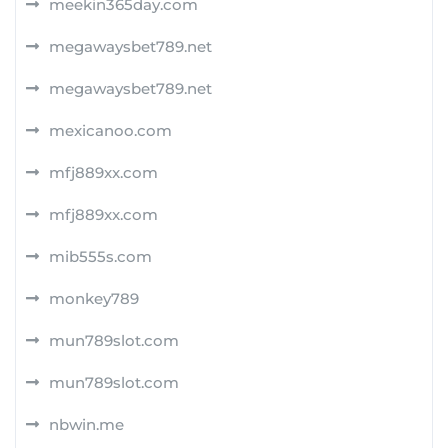
meekin365day.com
megawaysbet789.net
megawaysbet789.net
mexicanoo.com
mfj889xx.com
mfj889xx.com
mib555s.com
monkey789
mun789slot.com
mun789slot.com
nbwin.me