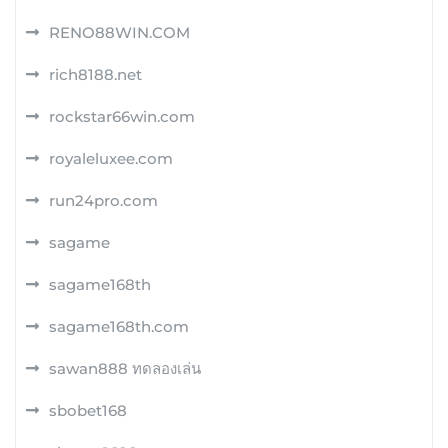
RENO88WIN.COM
rich8188.net
rockstar66win.com
royaleluxee.com
run24pro.com
sagame
sagame168th
sagame168th.com
sawan888 ทดลองเล่น
sbobet168