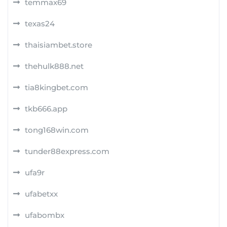
temmax69
texas24
thaisiambet.store
thehulk888.net
tia8kingbet.com
tkb666.app
tong168win.com
tunder88express.com
ufa9r
ufabetxx
ufabombx