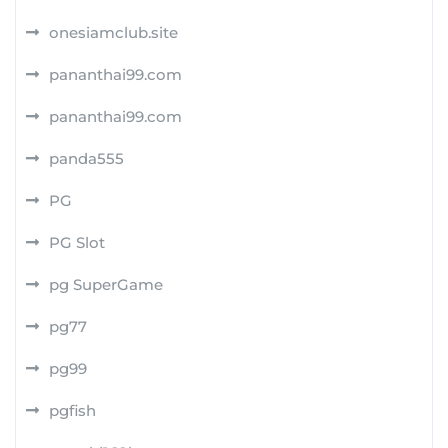
onesiamclub.site
pananthai99.com
pananthai99.com
panda555
PG
PG Slot
pg SuperGame
pg77
pg99
pgfish