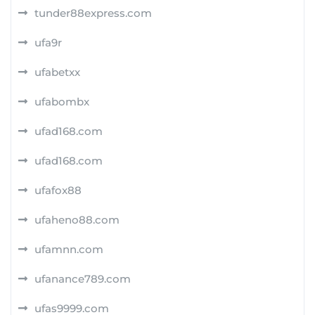
tunder88express.com
ufa9r
ufabetxx
ufabombx
ufad168.com
ufad168.com
ufafox88
ufaheno88.com
ufamnn.com
ufanance789.com
ufas9999.com