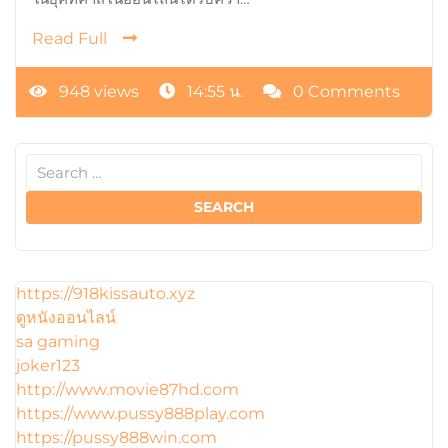
Read Full
948 views
14:55 น.
0 Comments
https://918kissauto.xyz
ดูหนังออนไลน์
sa gaming
joker123
http://www.movie87hd.com
https://www.pussy888play.com
https://pussy888win.com