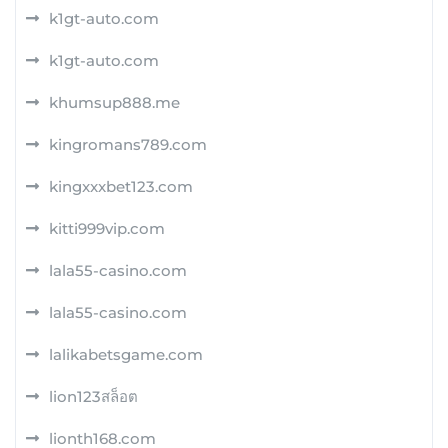
k1gt-auto.com
k1gt-auto.com
khumsup888.me
kingromans789.com
kingxxxbet123.com
kitti999vip.com
lala55-casino.com
lala55-casino.com
lalikabetsgame.com
lion123สล็อต
lionth168.com