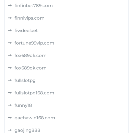
finfinbet789.com
finnivips.com
fiwdee.bet
fortune99vip.com
fox689ok.com
fox689ok.com
fullslotpg
fullslotpg168.com
funny18
gachawin168.com
gaojing888