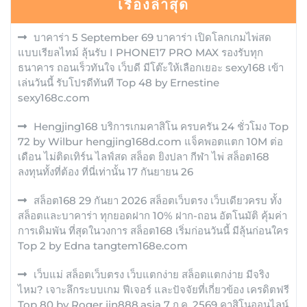
เรื่องล่าสุด
บาคาร่า 5 September 69 บาคาร่า เปิดโลกเกมไพ่สด
แบบเรียลไทม์ ลุ้นรับ I PHONE17 PRO MAX รองรับทุก
ธนาคาร ถอนเร็วทันใจ เว็บดี มีโต๊ะให้เลือกเยอะ sexy168 เข้า
เล่นวันนี้ รับโปรดีทันที Top 48 by Ernestine
sexy168c.com
Hengjing168 บริการเกมคาสิโน ครบครัน 24 ชั่วโมง Top
72 by Wilbur hengjing168d.com แจ็คพอตแตก 10M ต่อ
เดือน ไม่ติดเทิร์น ไลฟ์สด สล็อต ยิงปลา กีฬา ไพ่ สล็อต168
ลงทุนทั้งที่ต้อง ที่นี่เท่านั้น 17 กันยายน 26
สล็อต168 29 กันยา 2026 สล็อตเว็บตรง เว็บเดียวครบ ทั้ง
สล็อตและบาคาร่า ทุกยอดฝาก 10% ฝาก-ถอน อัตโนมัติ คุ้มค่า
การเดิมพัน ที่สุดในวงการ สล็อต168 เริ่มก่อนวันนี้ มีลุ้นก่อนใคร
Top 2 by Edna tangtem168e.com
เว็บแม่ สล็อตเว็บตรง เว็บแตกง่าย สล็อตแตกง่าย มีจริง
ไหม? เจาะลึกระบบเกม ฟีเจอร์ และปัจจัยที่เกี่ยวข้อง เครดิตฟรี
Top 80 by Roger jin888.asia 7 ก.ค. 2569 คาสิโนออนไลน์