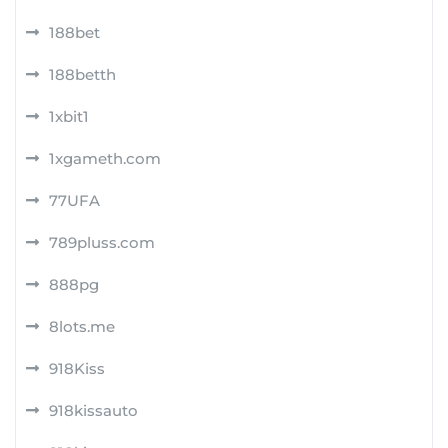
188bet
188betth
1xbit1
1xgameth.com
77UFA
789pluss.com
888pg
8lots.me
918Kiss
918kissauto