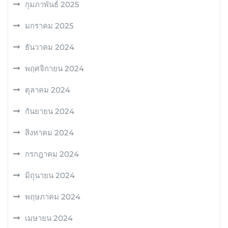
กุมภาพันธ์ 2025
มกราคม 2025
ธันวาคม 2024
พฤศจิกายน 2024
ตุลาคม 2024
กันยายน 2024
สิงหาคม 2024
กรกฎาคม 2024
มิถุนายน 2024
พฤษภาคม 2024
เมษายน 2024