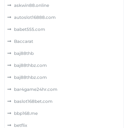
askwin88.online
autoslot16888.com
babet555.com
Baccarat
baj88thb
baj88thbz.com
baj88thbz.com
bar4game24hr.com
baslot168bet.com
bbp168.me
betflix