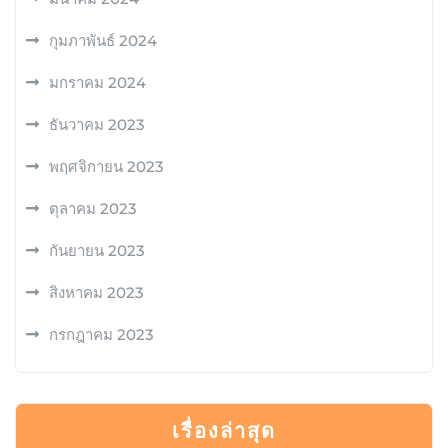
กุมภาพันธ์ 2024
มกราคม 2024
ธันวาคม 2023
พฤศจิกายน 2023
ตุลาคม 2023
กันยายน 2023
สิงหาคม 2023
กรกฎาคม 2023
เรื่องล่าสุด