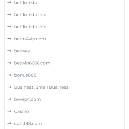
betflixtikto
betflixtikto.info
betflixtikto.info
betm4vip.com
betway
betwin6666.com
bonus888
Business, Small Business
bwvip4.com
Casino
cc11388.com