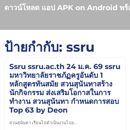
Skip
to
content
ป้ายกำกับ:
ssru
Ssru ssru.ac.th 24 ม.ค. 69 ssru
มหาวิทยาลัยราชภัฏครูอันดับ 1
หลักสูตรทันสมัย สวนสุนันทาสร้าง
นักกิจกรรม ส่งเสริมโอกาสในการ
ทำงาน สวนสุนันทา กำหนดการสอบ
Top 63 by Deon
สวนสุนันทา เรียนไปดำเนินงานไปย…