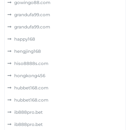
gowingo88.com
grandufa99.com
grandufa99.com
happy168
hengjing168
hiso8888s.com
hongkong456
hubbet168.com
hubbet168.com
ib888pro.bet
ib888pro.bet