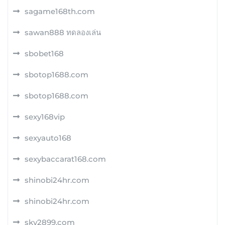
sagame168th.com
sawan888 ทดลองเล่น
sbobet168
sbotop1688.com
sbotop1688.com
sexy168vip
sexyauto168
sexybaccarat168.com
shinobi24hr.com
shinobi24hr.com
sky2899.com