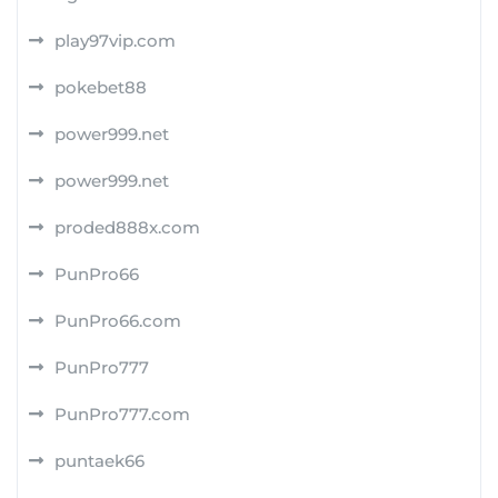
play97vip.com
pokebet88
power999.net
power999.net
proded888x.com
PunPro66
PunPro66.com
PunPro777
PunPro777.com
puntaek66