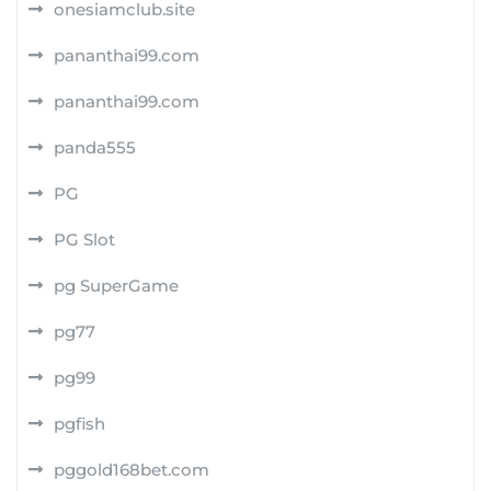
onesiamclub.site
pananthai99.com
pananthai99.com
panda555
PG
PG Slot
pg SuperGame
pg77
pg99
pgfish
pggold168bet.com