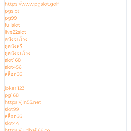
https://www.pgslot.golf
pgslot
pg99
fullslot
live22slot
หนังชนโรง
ดูหนังฟรี
ดูหนังชนโรง
slot168
slot456
สล็อต66
joker 123
pg168
https://jin55.net
slot99
สล็อต66
slot44
https://judhai168.co