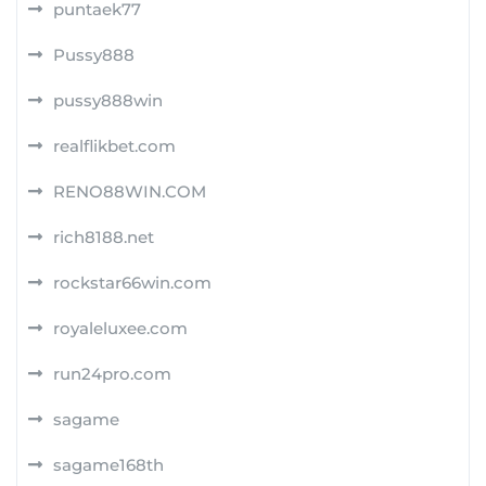
puntaek77
Pussy888
pussy888win
realflikbet.com
RENO88WIN.COM
rich8188.net
rockstar66win.com
royaleluxee.com
run24pro.com
sagame
sagame168th