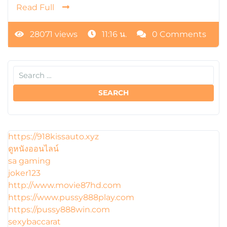
Read Full
28071 views
11:16 น.
0 Comments
https://918kissauto.xyz
ดูหนังออนไลน์
sa gaming
joker123
http://www.movie87hd.com
https://www.pussy888play.com
https://pussy888win.com
sexybaccarat