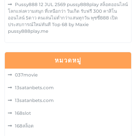
Pussy888 12 JUL 2569 pussy888play สล็อตออนไลน์
โลกแห่งความสนุก ที่เหนือกว่า วันเกิด รับฟรี 300 คาสิโน
ออนไลน์ 5ดาว คนเล่นไม่ต่ำกว่าแสนทุกวัน พุซซี่888 เปิด
ประสบการณ์ใหม่ทันที Top 68 by Maxie
pussy888play.me
หมวดหมู่
037movie
13satanbets.com
13satanbets.com
168slot
168สล็อต