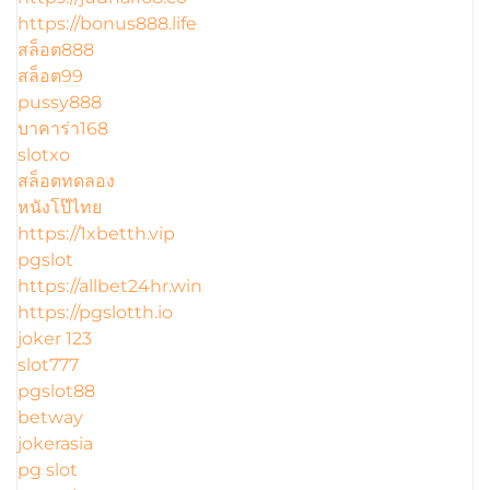
https://bonus888.life
สล็อต888
สล็อต99
pussy888
บาคาร่า168
slotxo
สล็อตทดลอง
หนังโป๊ไทย
https://1xbetth.vip
pgslot
https://allbet24hr.win
https://pgslotth.io
joker 123
slot777
pgslot88
betway
jokerasia
pg slot