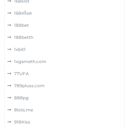
168slot
168สล็อต
188bet
188betth
1xbit1
1xgameth.com
77UFA
789pluss.com
888pg
8lots.me
918Kiss