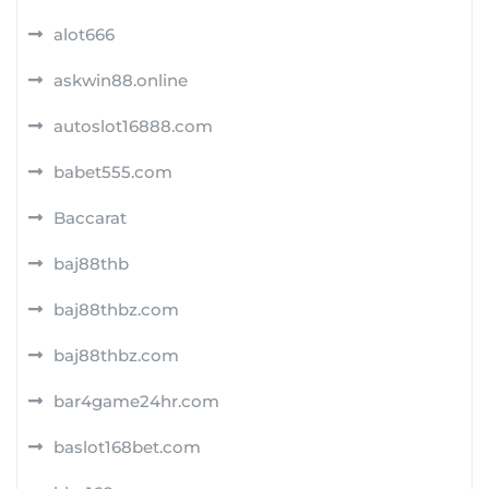
alot666
askwin88.online
autoslot16888.com
babet555.com
Baccarat
baj88thb
baj88thbz.com
baj88thbz.com
bar4game24hr.com
baslot168bet.com