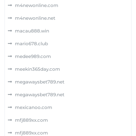
m4newonline.com
m4newonline.net
macau888.win
mario678.club
medee989.com
meekin365day.com
megawaysbet789.net
megawaysbet789.net
mexicanoo.com
mfj889xx.com
mfj889xx.com