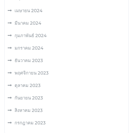
เมษายน 2024
มีนาคม 2024
กุมภาพันธ์ 2024
มกราคม 2024
ธันวาคม 2023
พฤศจิกายน 2023
ตุลาคม 2023
กันยายน 2023
สิงหาคม 2023
กรกฎาคม 2023