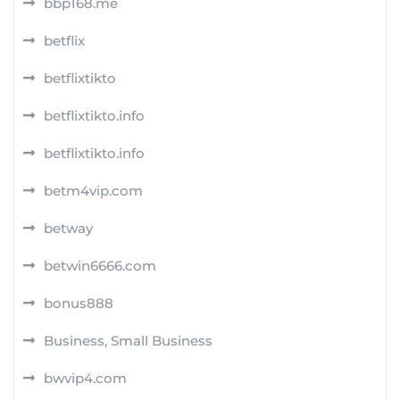
bbp168.me
betflix
betflixtikto
betflixtikto.info
betflixtikto.info
betm4vip.com
betway
betwin6666.com
bonus888
Business, Small Business
bwvip4.com