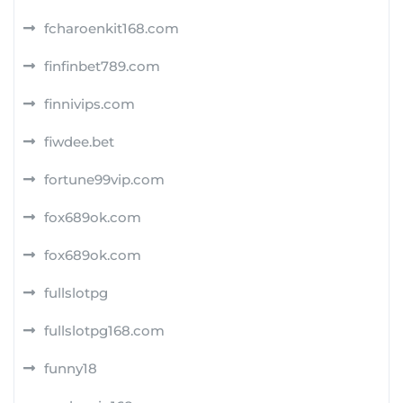
fcharoenkit168.com
finfinbet789.com
finnivips.com
fiwdee.bet
fortune99vip.com
fox689ok.com
fox689ok.com
fullslotpg
fullslotpg168.com
funny18