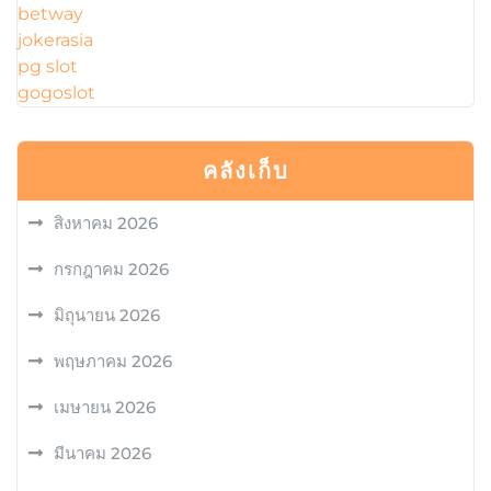
betway
jokerasia
pg slot
gogoslot
คลังเก็บ
สิงหาคม 2026
กรกฎาคม 2026
มิถุนายน 2026
พฤษภาคม 2026
เมษายน 2026
มีนาคม 2026