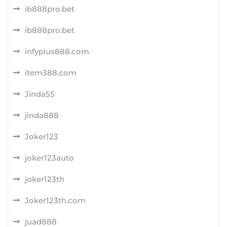
ib888pro.bet
ib888pro.bet
infyplus888.com
item388.com
Jinda55
jinda888
Joker123
joker123auto
joker123th
Joker123th.com
juad888