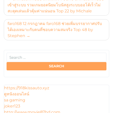
เข้าสู่ระบบ รวมเกมยอดนิยมโบนัสสูงระบบออโต้เร็วไม่
เรื่อง
สะดุดเล่นแล้วคุ้มค่าแน่นอน Top 22 by Michale
faro168 12 กรกฎาคม faro168 ช่วยเพิ่มบรรยากาศปรับ
ได้เองเหมาะกับคนที่ชอบความสมจริง Top 48 by
Stephen
https://918kissauto.xyz
ดูหนังออนไลน์
sa gaming
joker123
http://www.movie87hd.com